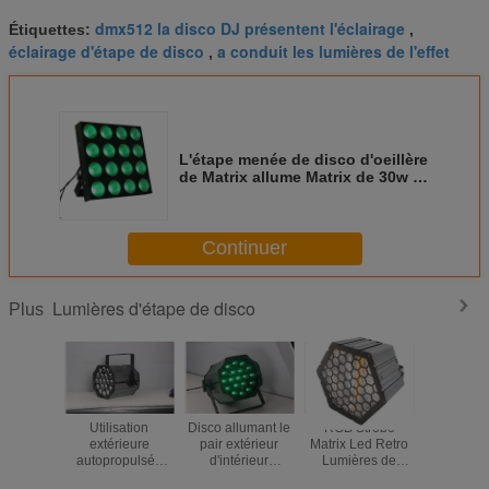
dmx512 la disco DJ présentent l'éclairage
Étiquettes:
,
éclairage d'étape de disco
a conduit les lumières de l'effet
,
L'étape menée de disco d'oeillère
de Matrix allume Matrix de 30w 4
x 4 pour le festival
Continuer
Lumières d'étape de disco
Plus
Utilisation
Disco allumant le
RGB Strobe
RVB 3 D
extérieure
pair extérieur
Matrix Led Retro
étape de
autopropulsée
d'intérieur
Lumières de
d'effet 
d'événements de
19X15W RGBW 4
lavage nettement
LED al