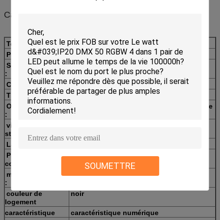
Caractéristiques :
Tension :
110-220V 50/60HZ
Puissance :
480W
Source lumineuse
puissance élevée de 16pcs 30w menée
:
Couleur :
RVB 3in1
Titme de la vie :
6-10 millions d'heures
Obscurcissement
de l'obscurcissement 0-100% électronique
:
vitesse de
fréquence 1-13Hz
stroboscope
La Manche :
8CH/48CH
Protocole de
USITTDMX512,
contrôle :
SOUMETTRE
mode de contrôle
DMX512, esclave/maître, autonome
:
automatique, bruit
couleur de
noir
logement
caractéristique
caractéristique numérique