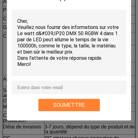
Article aucun
JL-XG8
Puissance
30W (tension : AC90-240V, 50/60Hz)
Couleur
RGBW
Garantie
1 ans
Caractéristique
Cable électrique standard
Affichage numérique DMX512
international anglais
Silencieux superbe et etc.
Application
Barres, théâtres, écoles, amphithéâtres,
boîte de nuit et concerts, etc.
Service adapté
ODM et OEM de soutien
aux besoins du
client
SOUMETTRE
MOQ
PCs 1
Capacité de
5000 PCs/mois
production
Délai de livraison
3-7 jours, dépend du type de produit et de
la quantité