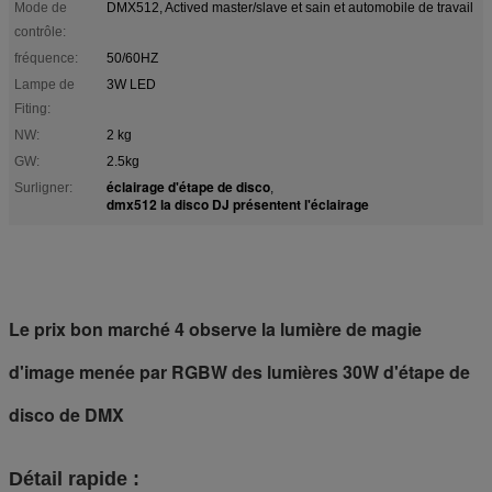
Mode de
DMX512, Actived master/slave et sain et automobile de travail
contrôle:
fréquence:
50/60HZ
Lampe de
3W LED
Fiting:
NW:
2 kg
GW:
2.5kg
éclairage d'étape de disco
Surligner:
,
dmx512 la disco DJ présentent l'éclairage
Le prix bon marché 4 observe la lumière de magie
d'image menée par RGBW des lumières 30W d'étape de
disco de DMX
Détail rapide :