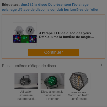
dmx512 la disco DJ présentent l'éclairage
Étiquettes:
,
éclairage d'étape de disco
a conduit les lumières de l'effet
,
4 l'étape LED de disco des yeux
DMX allume la lumière de magie
de l'image 30W menée par RGBW
Continuer
Lumières d'étape de disco
Plus
Utilisation
Disco allumant le
RGB Strobe
RVB 3 D
extérieure
pair extérieur
Matrix Led Retro
étape de
autopropulsée
d'intérieur
Lumières de
d'effet 
d'événements de
19X15W RGBW 4
lavage nettement
LED al
divertissement de
de LED dans 1
stroboscope
Crystal Ma