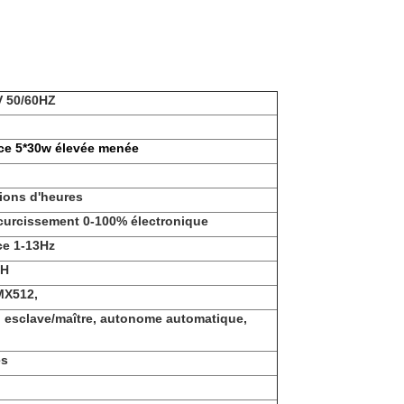
V 50/60HZ
ce 5*30w élevée menée
lions d'heures
curcissement 0-100% électronique
ce 1-13Hz
CH
MX512,
 esclave/maître, autonome automatique,
és