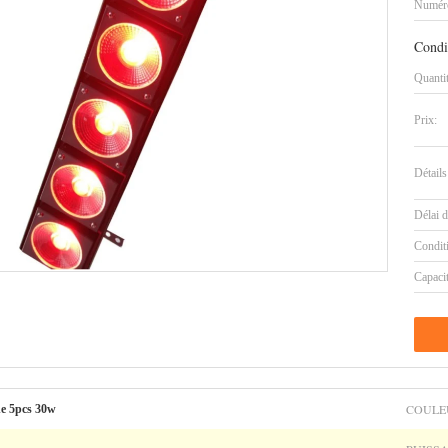
Numéro
Condi
Quanti
Prix:
Détails
Délai d
Condit
Capaci
COULE
de 5pcs 30w