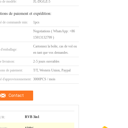
 de modèle:
JL-DGGZ-5
tions de paiement et expédition:
té de commande min:
1pcs
Negotiations ( WhatsApp: +86
15913132799 )
Cartonnez la boîte, cas de vol ou
 d'emballage:
en tant que vos demandes.
e livraison:
2-5 jours ouvrables
ions de paiement:
T/T, Western Union, Paypal
té d'approvisionnement:
3000PCS / mois
Contact
UR:
RVB 3in1