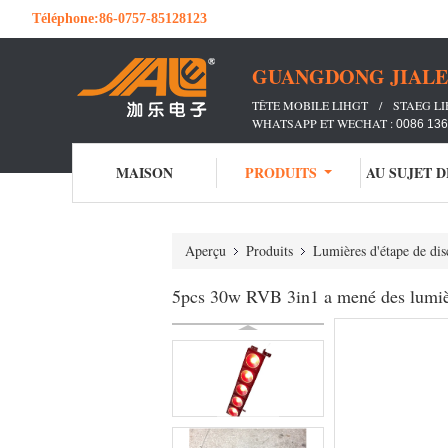
Téléphone:
86-0757-85128123
GUANGDONG JIALE 
TÊTE MOBILE LIHGT / STAEG L
WHATSAPP ET WECHAT :
0086 13
MAISON
PRODUITS
AU SUJET 
Aperçu
Produits
Lumières d'étape de dis
5pcs 30w RVB 3in1 a mené des lumières