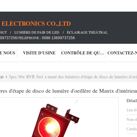
ELECTRONICS CO.,LTD
IHGT / LUMIÈRE DE PAIR DE LED / ÉCLAIRAGE THÉÂTRAL
/TÉLÉPHONE :
609737256
0086 13609737256
DE NOUS
VISITE D'USINE
CONTRÔLE DE QUALITÉ
CONTACTEZ-
co
5pcs 30w RVB 3in1 a mené des lumières d'étape de disco de lumière d'oeillèr
 d'étape de disco de lumière d'oeillère de Matrix d'intérieur
Détail
Lieu d'
Nom de
Certifi