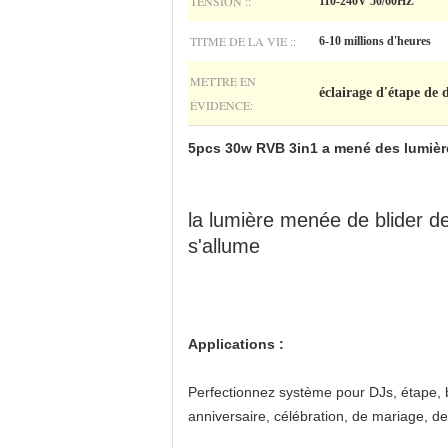
TENSION ::
110-240V 50/60HZ
TITME DE LA VIE ::
6-10 millions d'heures
METTRE EN
éclairage d'étape de 
ÉVIDENCE:
5pcs 30w RVB 3in1 a mené des lumières
la lumière menée de blider de
s'allume
Applications :
Perfectionnez système pour DJs, étape, ba
anniversaire, célébration, de mariage, de