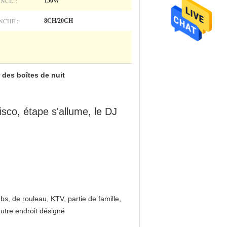
NCE ::
150W
CHE ::
8CH/20CH
 des boîtes de nuit
sco, étape s'allume, le DJ
s, de rouleau, KTV, partie de famille,
autre endroit désigné