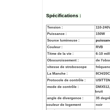
Spécifications :
Tension :
110-240
Puissance :
150W
Source lumineuse :
puissan
Couleur :
RVB
Titme de la vie :
6-10 mil
Obscurcissement :
de l'obs
vitesse de stroboscope
fréquen
La Manche :
8CH/20
Protocole de contrôle :
USITTD
mode de contrôle :
DMX512,
bruit
angle de divergence :
35 degr
couleur de logement
noir