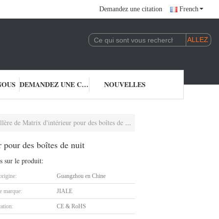
Demandez une citation
French
NOUS
DEMANDEZ UNE CITATION
NOUVELLES
e de Matrix d'intérieur pour des boîtes de nuit
 pour des boîtes de nuit
s sur le produit:
origine:
Guangzhou en Chine
 marque:
JIALE
cation:
CE & RoHS