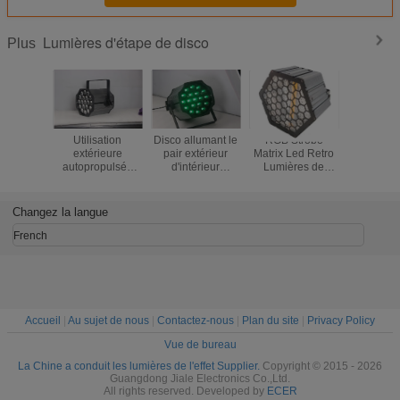
Lumières d'étape de disco
Plus
Utilisation
Disco allumant le
RGB Strobe
RVB 3 D
extérieure
pair extérieur
Matrix Led Retro
étape de
autopropulsée
d'intérieur
Lumières de
d'effet 
d'événements de
19X15W RGBW 4
lavage nettement
LED al
divertissement de
de LED dans 1
stroboscope
Crystal Ma
pair de LED avec
pair mené de
lumière auxiliaire
Changez la langue
le conducteur
bourdonnement
Hexagon lumière
actuel constant
French
Accueil
|
Au sujet de nous
|
Contactez-nous
|
Plan du site
|
Privacy Policy
Vue de bureau
La Chine a conduit les lumières de l'effet Supplier.
Copyright © 2015 - 2026
Guangdong Jiale Electronics Co.,Ltd.
All rights reserved. Developed by
ECER