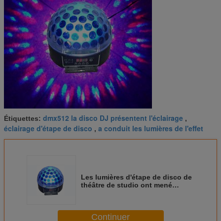
dmx512 la disco DJ présentent l'éclairage
Étiquettes:
,
éclairage d'étape de disco
a conduit les lumières de l'effet
,
Les lumières d'étape de disco de
théâtre de studio ont mené
l'éclairage professionnel d'étape
de lumière d'oeillère de Matrix
Continuer