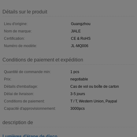
Détails sur le produit
Lieu d'origine:
Guangzhou
Nom de marque:
JIALE
Certification:
CE & RoHS
Numéro de modèle:
JL-MQ006
Conditions de paiement et expédition
Quantité de commande min:
1 pcs
Prix:
negotiable
Détails d'emballage:
Cas de vol ou boîte de carton
Délai de livraison:
3-5 jours
Conditions de paiement:
T / T, Western Union, Paypal
Capacité d'approvisionnement:
3000pcs
description de
Lumières d'étape de disco