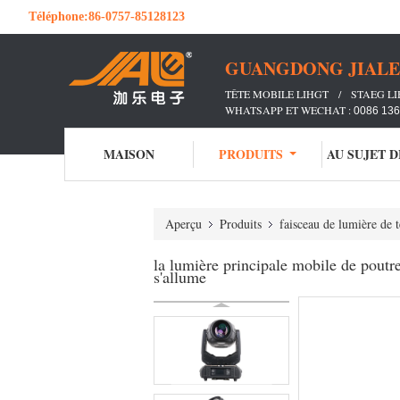
Téléphone:
86-0757-85128123
GUANGDONG JIALE 
TÊTE MOBILE LIHGT / STAEG L
WHATSAPP ET WECHAT :
0086 13
MAISON
PRODUITS
AU SUJET 
Aperçu
Produits
faisceau de lumière de 
la lumière principale mobile de poutr
s'allume