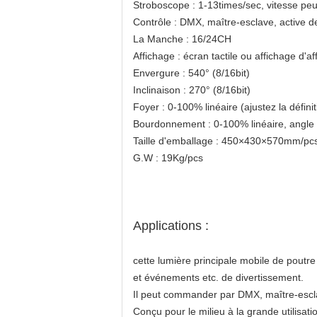
Stroboscope : 1-13times/sec, vitesse peut
Contrôle : DMX, maître-esclave, active 
La Manche : 16/24CH
Affichage : écran tactile ou affichage d'af
Envergure : 540° (8/16bit)
Inclinaison : 270° (8/16bit)
Foyer : 0-100% linéaire (ajustez la défin
Bourdonnement : 0-100% linéaire, angle d
Taille d'emballage : 450×430×570mm/pc
G.W : 19Kg/pcs
Applications :
cette lumière principale mobile de poutre 
et événements etc. de divertissement.
Il peut commander par DMX, maître-escla
Conçu pour le milieu à la grande utilisati