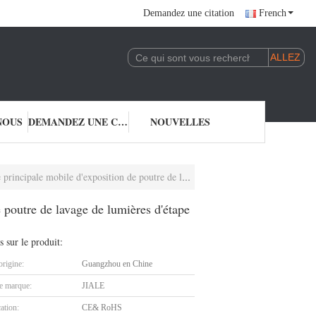
Demandez une citation
French
NOUS
DEMANDEZ UNE CITATION
NOUVELLES
exposition de poutre de lavage de lumières d'étape s'allume
 poutre de lavage de lumières d'étape
s sur le produit:
origine:
Guangzhou en Chine
 marque:
JIALE
cation:
CE& RoHS