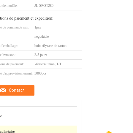
 de modèle:
JL-SPOT280
tions de paiement et expédition:
té de commande min:
1pcs
negotiable
 d'emballage:
boîte /flycase de carton
e livraison:
3-5 jours
ions de paiement:
Western union, T/T
té d'approvisionnement:
3000pcs
Contact
te
t linéaire