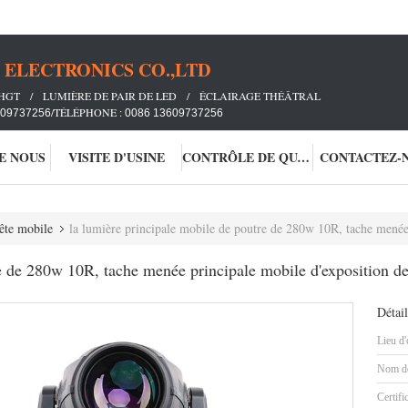
ELECTRONICS CO.,LTD
IHGT / LUMIÈRE DE PAIR DE LED / ÉCLAIRAGE THÉÂTRAL
/TÉLÉPHONE :
609737256
0086 13609737256
DE NOUS
VISITE D'USINE
CONTRÔLE DE QUALITÉ
CONTACTEZ-
tête mobile
la lumière principale mobile de poutre de 280w 10R, tache menée principale mobile d'
e de 280w 10R, tache menée principale mobile d'exposition de
Détail
Lieu d'
Nom de
Certifi