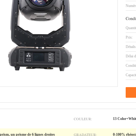
Numéro
Condi
Quanti
Prix:
Détails
Délai d
Condit
Capaci
COULEUR:
13 Color+Whi
GRADATEUR:
rism, un prisme de 6 lignes droites
0-100% rhéosta