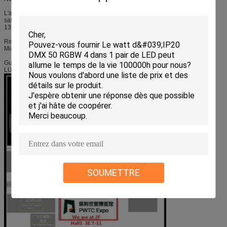
L'accueil chaleureux pour visiter notre cabine, si ayez tous les problèmes
satisfont nous font savoir, ou appellent mon téléphone/Whatsapp : 0086
13609737256
Respect de roi
Mignon
Guangzhou JiaLe Co électronique, Ltd
LUMIÈRE D'ÉTAPE DE HONG KONG JIALE LIMITÉE
SOUMETTRE