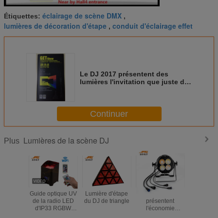
éclairage de scène DMX
Étiquettes:
,
lumières de décoration d'étape
conduit d'éclairage effet
,
Le DJ 2017 présentent des
lumières l'invitation que juste de
OBTIENNENT l'exposition,
éclairage d'étape de LED
Continuer
Lumières de la scène DJ
Plus
Guide optique UV
Lumière d'étape
200Watt DJ
cas la
de la radio LED
du DJ de triangle
présentent
DMX512, c
d'IP33 RGBW
l'économie
de voix, 
avec à
d'énergie de
vol de lum