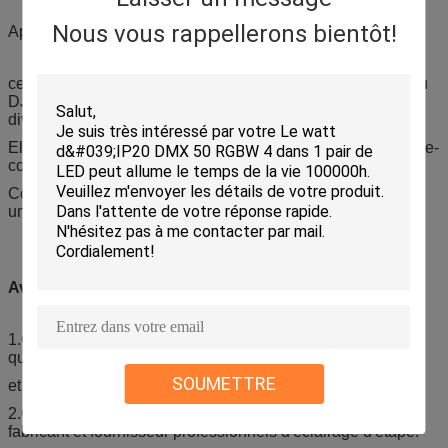
Nous vous rappellerons bientôt!
Applications :
cette lumière de pair est très utilisée l'exposition d'étape, au
DJ, la disco, le studio, le théâtre, et les événements etc. de
divertissement.
Elle peut commander par DMX, maître-esclave, automatique-
courant. Et contrôle sain.
Conçu pour le milieu à la grande utilisation d'étape, cette
unité fournira des couleurs lumineux-saturées sur l'étape.
Avantage compétitif :
1.Over 12 ans d'étape allumant la série éprouvent en tant
que fabricant professionnel d'éclairage d'étape
SOUMETTRE
et fournisseur.
2.Over 7 ans d'exportation éprouvent en tant que le
fabricant et fournisseur professionnels d'éclairage d'étape.