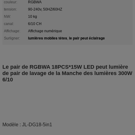
couleur:
RGBWA
tension:
90-240v, 50HZ/60HZ
NW:
10 kg
canal:
6/10 CH
Affichage:
Affichage numérique
lumières mobiles têtes
le pair peut éclairage
Surligner:
,
Le pair de RGBWA 18PCS*15W LED peut lumière
de pair de lavage de la Manche des lumières 300W
6/10
Modèle : JL-DG18-5in1