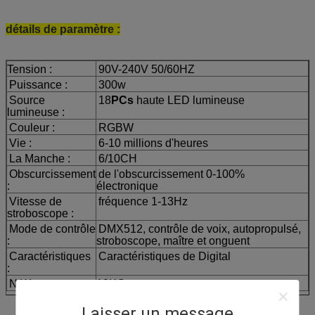
détails de paramètre :
Tension :
90V-240V 50/60HZ
Puissance :
300w
Source
18
PCs
haute LED lumineuse
lumineuse :
Couleur :
RGBW
Vie :
6-10 millions d'heures
La Manche :
6/10CH
Obscurcissement
de l'obscurcissement 0-100%
:
électronique
Vitesse de
fréquence 1-13Hz
stroboscope :
Mode de contrôle
DMX512, contrôle de voix, autopropulsé,
:
stroboscope, maître et onguent
Caractéristiques
Caractéristiques de Digital
:
N.W :
10KG
Laisser un message