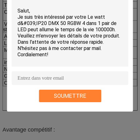
Titme de la vie :
6-10 millions d'heures
Obscurcissement :
de l'obscurcissement 0-
100% électronique
Vitesse de
fréquence 1-13Hz
stroboscope :
Angle de faisceau
15,25,35,45 degrés
La Manche :
8CH
Mode de contrôle :
DMX512, autopropulsé, stroboscope,
Master&slave
imperméable
IP65
N.W :
8KG
Garantie :
1Year
Certificat
CE&RHOS
SOUMETTRE
Avantage compétitif :