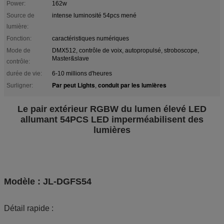
Power:
162w
Source de
intense luminosité 54pcs mené
lumière:
Fonction:
caractéristiques numériques
Mode de
DMX512, contrôle de voix, autopropulsé, stroboscope,
Master&slave
contrôle:
durée de vie:
6-10 millions d'heures
Par peut Lights
conduit par les lumières
Surligner:
,
Le pair extérieur RGBW du lumen élevé LED
allumant 54PCS LED imperméabilisent des
lumières
Modèle : JL-DGFS54
Détail rapide :