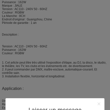
Puissance : 162W
Marque : JIALE
Tension : AC110 - 240V 50 - 60HZ
Couleur : RGBW
La Manche : 8CH
Endroit d'original : Guangzhou, Chine
Période de garantie : 1 an
Description :
Tension : AC110 - 240V 50 - 60HZ
Puissance : 162W
Couleur : RGBW
1. Cet article peut être très utilisé l'exposition d'étape, au DJ, la disco, le studio,
le théâtre, les TV, les clubs et les événements etc. de divertissement.
2. Il peut commander par DMX, maître-esclave, automatique-courant. Et
contrôle sain.
3. Installation flexible, horizontal et longitudinal.
Application :
Disco et club et le DJ
Représentation vivante
Exposition d'étape
Laisser un message