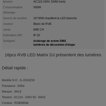
tension:
AC110-240V, 50/60 hertz
Consommation
500W
d'énergie:
Source de lumière:
16*30W chauffent la LED blanche
couleur:
Blanc de RVB
canal:
8/80 CH
Estimation d'IP:
IP 20
éclairage de scène DMX
Surligner:
,
lumières de décoration d'étape
16pcs RVB LED Matrix DJ présentent des lumières
Détail rapide :
Modèle N.O : JL-DGGZ16
Puissance : 500w
Marque : JIALE
Tension : AC110 - 240V 50 - 60HZ
Couleur : RGB/White