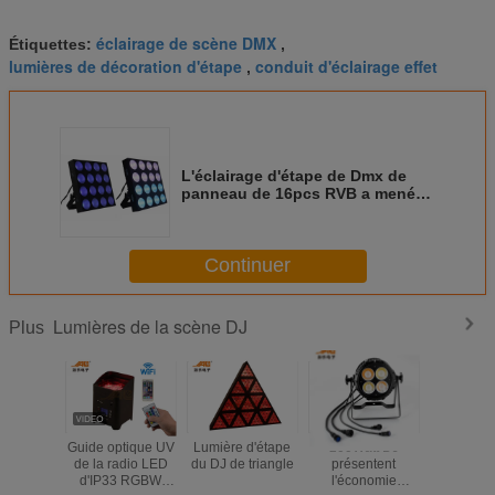
éclairage de scène DMX
Étiquettes:
,
lumières de décoration d'étape
conduit d'éclairage effet
,
L'éclairage d'étape de Dmx de
panneau de 16pcs RVB a mené
l'effet allumant 500W
Continuer
Lumières de la scène DJ
Plus
Guide optique UV
Lumière d'étape
200Watt DJ
cas la
de la radio LED
du DJ de triangle
présentent
DMX512, c
d'IP33 RGBW
l'économie
de voix, 