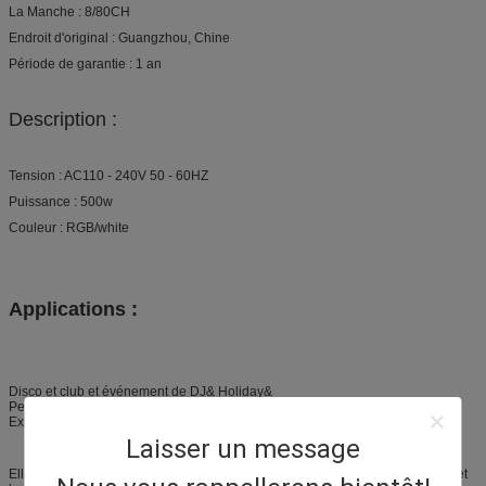
La Manche : 8/80CH
Endroit d'original : Guangzhou, Chine
Période de garantie : 1 an
Description :
Tension : AC110 - 240V 50 - 60HZ
Puissance : 500w
Couleur : RGB/white
Applications :
Disco et club et événement de DJ& Holiday&
Performance&Club vivant
Exposition d'étape
Laisser un message
Elle est très utilisée l'exposition d'étape, au DJ, la disco, le studio, le théâtre, et