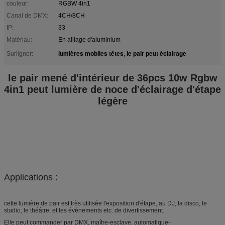
couleur:
RGBW 4in1
Canal de DMX:
4CH/8CH
IP:
33
Matériau:
En alliage d'aluminium
lumières mobiles têtes
le pair peut éclairage
Surligner:
,
le pair mené d'intérieur de 36pcs 10w Rgbw
4in1 peut lumière de noce d'éclairage d'étape
légère
Applications :
cette lumière de pair est très utilisée l'exposition d'étape, au DJ, la disco, le
studio, le théâtre, et les événements etc. de divertissement.
Elle peut commander par DMX, maître-esclave, automatique-