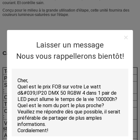
courant. Et contrôle sain.
Conçu pour le milieu à la grande utilisation d'étape, cette unité fournira des
couleurs lumineux-saturées sur l'étape.
Laisser un message
Caractéristiques :
Nous vous rappellerons bientôt!
Tension :
110-240V 50/60HZ
Puissance :
360W
Source lumineuse
36pcs 10w RGBW 4 dans 1
:
LED lumineuse superbe
Couleur :
Couleur
rouge,
verte,
bleue,
blanche
Titme de la vie :
6-10 millions d'heures
Obscurcissement
de l'obscurcissement 0-
:
100% électronique
Vitesse de
fréquence 1-13Hz
stroboscope :
Angle de faisceau
15,25,35,45, 60 degrés