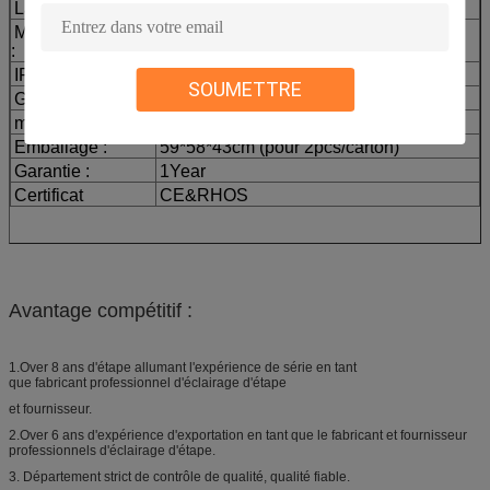
La Manche :
8CH/4CH
Mode de contrôle
DMX512, autopropulsé, stroboscope,
:
Master&slave
IP
33
SOUMETTRE
Gw :
6KG
matériel
Alliage d'aluminium
Emballage :
59*58*43cm (pour 2pcs/carton)
Garantie :
1Year
Certificat
CE&RHOS
Avantage compétitif :
1.Over 8 ans d'étape allumant l'expérience de série en tant
que fabricant professionnel d'éclairage d'étape
et fournisseur.
2.Over 6 ans d'expérience d'exportation en tant que le fabricant et fournisseur
professionnels d'éclairage d'étape.
3. Département strict de contrôle de qualité, qualité fiable.