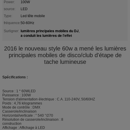
Power:
100W
source:
LED
Type:
Led tête mobile
fréquence:
50-60Hz
lumières principales mobiles du DJ
Surligner:
,
a conduit les lumières de l'effet
2016 le nouveau style 60w a mené les lumières
principales mobiles de disco/club d'étape de
tache lumineuse
Spécifications :
Source : 1 * 60WLED
Puissance : 100W
Tension d'alimentation électrique : C.A. 110-240V, 50/60HZ
Poids : 4,76 kilogrammes
Mode de contrôle : DMX
Casserole/inclinaison
Horizontal/verticale : ° 540 °/270
Résolution de casserole/inclinaison : 8
construction
Affichage : Affichage à LED