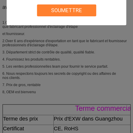
avantage compétitif :
SOUMETTRE
1.Over 8 ans d'étape allumant l'expérience de série en tant
que fabricant professionnel d'éclairage d'étape
et fournisseur.
2.Over 6 ans d'expérience d'exportation en tant que le fabricant et fournisseur
professionnels d'éclairage d'étape.
3. Département strict de contrôle de qualité, qualité fiable.
4. Fournissez les produits rentables.
5. Les ventes professionnelles team pour fournir le service parfait.
6. Nous respectons toujours les secrets de copyright ou des affaires de
nos clients.
7. Prix de gros, rentable
8, OEM est bienvenu
Terme commercial
Terme des prix
Prix d'EXW dans Guangzhou
Certificat
CE, RoHS