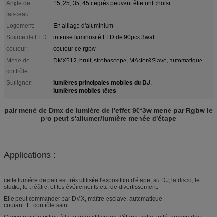
Angle de
15, 25, 35, 45 degrés peuvent être ont choisi
faisceau:
Logement:
En alliage d'aluminium
Source de LED:
intense luminosité LED de 90pcs 3watt
couleur:
couleur de rgbw
Mode de
DMX512, bruit, stroboscope, MAster&Slave, automatique
contrôle:
lumières principales mobiles du DJ
Surligner:
,
lumières mobiles têtes
pair mené de Dmx de lumière de l'effet 90*3w mené par Rgbw le
pro peut s'allumer/lumière menée d'étape
Applications :
cette lumière de pair est très utilisée l'exposition d'étape, au DJ, la disco, le
studio, le théâtre, et les événements etc. de divertissement.
Elle peut commander par DMX, maître-esclave, automatique-
courant. Et contrôle sain.
Conçu pour le milieu à la grande utilisation d'étape, cette unité fournira des