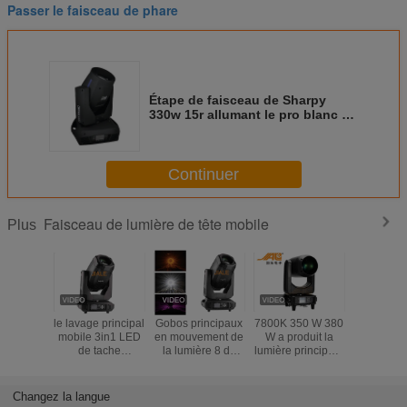
Passer le faisceau de phare
Étape de faisceau de Sharpy
330w 15r allumant le pro blanc de
couleur de la lumière 7500k 14
Continuer
Faisceau de lumière de tête mobile
Plus
le lavage principal
Gobos principaux
7800K 350 W 380
Affichage
mobile 3in1 LED
en mouvement de
W a produit la
léger pri
de tache
la lumière 8 de
lumière principale
mobi
lumineuse de la
bourdonnement
en mouvement de
professi
poutre 350W
de la poutre 350W
poutre de Sharpy
d'affich
bourdonnent la
avec la disco de
cristaux l
Changez la langue
lumière mobile
certificat de la CE
Digtial d