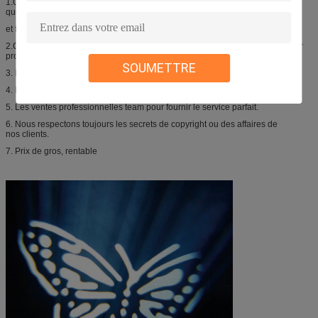
1.Over 8 ans d'étape allumant l'expérience de série en tant
que fabricant professionnel d'éclairage d'étape
et fournisseur.
2.Over 6 ans d'expérience d'exportation en tant que le fabricant et fournisseur
professionnels d'éclairage d'étape.
SOUMETTRE
3. Département strict de contrôle de qualité, qualité fiable.
4. Fournissez les produits rentables.
5. Les ventes professionnelles team pour fournir le service parfait.
6. Nous respectons toujours les secrets de copyright ou des affaires de
nos clients.
7. Prix de gros, rentable