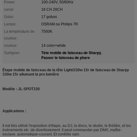
Power:
100-240V, 50/60Hz
canal:
16 CH 20CH
Gobo:
17 gobos
Lampe:
OSRAM ou Philips 7R
La température de
7500K
couleur:
couleur:
14 color+white
Tête mobile de faisceau de Sharpy
Surligner:
,
Passer le faisceau de phare
Étape mobile de faisceau de la tête Light/330w 15r de faisceau de Sharpy
330w 15r allumant la pro lumière
Modèle : JL-SPOT330
Applications :
Il est très utilisé l'exposition d'étape, au DJ, la disco, le studio, le théâtre, et les
événements etc. de divertissement. Il peut commander par DMX, maître-
esclave, automatique-courant. Et contrôle sain.