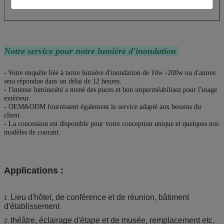
Notre service pour notre lumière d'inondation
-
Votre enquête liée à notre lumière d'inondation de 10w -200w ou d'autres
sera répondue dans un délai de 12 heures.
- l'intense luminosité a mené des puces et bon imperméabilisez pour l'usage
extérieur
- OEM&ODM fournissent également le service adapté aux besoins du
client.
- La concession est disponible pour votre conception unique et quelques nos
modèles de courant.
Applications :
Lieu d'hôtel, de conférence et de réunion, bâtiment
1.
d'établissement
théâtre, éclairage d'étape et de musée, remplacement etc.
2.