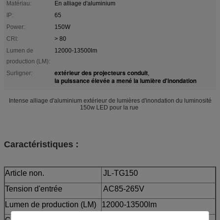
Matériau:
En alliage d'aluminium
IP:
65
Power:
150W
CRI:
> 80
Lumen de
12000-13500lm
production (LM):
extérieur des projecteurs conduit
Surligner:
,
la puissance élevée a mené la lumière d'inondation
Intense alliage d'aluminium extérieur de lumières d'inondation du luminosité
150w LED pour la rue
Caractéristiques :
Article non.
JL-TG150
Tension d'entrée
AC85-265V
Lumen de production (LM)
12000-13500lm