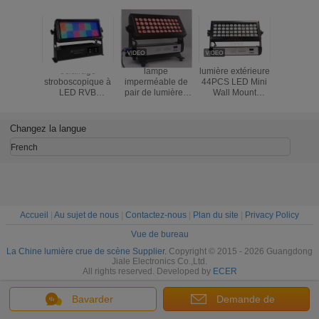
éclairage
lampe
lumière extérieure
Le stade
stroboscopique à
imperméable de
44PCS LED Mini
puissance
LED RVB
pair de lumières
Wall Mount
1000w d'u
éclairage
d'inondation
Washing Machine
la Chine 
stroboscopique
d'étape de
du pair 440W
la lumièr
panneau LEDs
44x10W RGBW 4
menée pa
Changez la langue
éclairage
In1 LED pour
lége
d'inondation
l'exposition
French
extérieure
Accueil
|
Au sujet de nous
|
Contactez-nous
|
Plan du site
|
Privacy Policy
Vue de bureau
La Chine lumière crue de scène Supplier.
Copyright © 2015 - 2026 Guangdong
Jiale Electronics Co.,Ltd.
All rights reserved. Developed by
ECER
Bavarder
Demande de