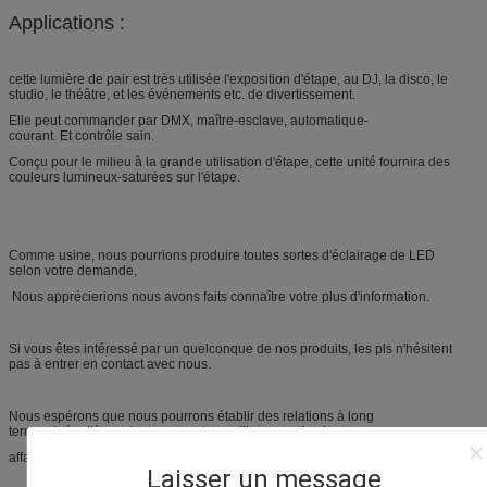
Applications :
cette lumière de pair est très utilisée l'exposition d'étape, au DJ, la disco, le
studio, le théâtre, et les événements etc. de divertissement.
Elle peut commander par DMX, maître-esclave, automatique-
courant. Et contrôle sain.
Conçu pour le milieu à la grande utilisation d'étape, cette unité fournira des
couleurs lumineux-saturées sur l'étape.
Comme usine, nous pourrions produire toutes sortes d'éclairage de LED
selon votre demande,
Nous apprécierions nous avons faits connaître votre plus d'information.
Si vous êtes intéressé par un quelconque de nos produits, les pls n'hésitent
pas à entrer en contact avec nous.
Nous espérons que nous pourrons établir des relations à long
terme et régulières et essayer notre meilleur appui votre
affaires.
Laisser un message