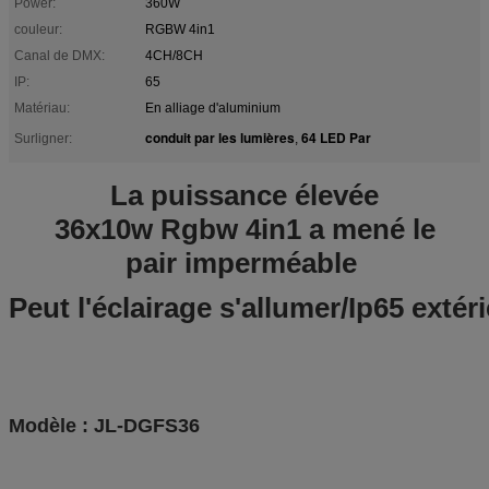
Power:
360W
couleur:
RGBW 4in1
Canal de DMX:
4CH/8CH
IP:
65
Matériau:
En alliage d'aluminium
conduit par les lumières
64 LED Par
Surligner:
,
La puissance élevée
36x10w Rgbw 4in1 a mené le
pair imperméable
Peut l'éclairage s'allumer/Ip65 extér
Modèle : JL-DGFS36