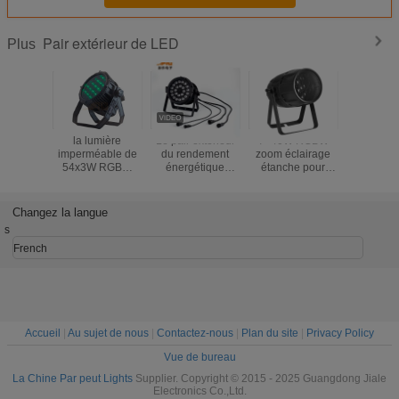
Pair extérieur de LED
Plus
la lumière
Le pair extérieur
7×40W RGBW
18pcs 12
imperméable de
du rendement
zoom éclairage
étanche à
54x3W RGBW
énergétique
étanche pour
LED extéri
LED a mené
250W
scène
Pour 
l'étape de lumière
LED/24PCS
professionnelle
événem
de pair
RGBWA +UV
Zoom Outdoor par
RGBWA U
Changez la langue
imperméabilisent
Light
s
la lumière de pair
French
Accueil
|
Au sujet de nous
|
Contactez-nous
|
Plan du site
|
Privacy Policy
Vue de bureau
La Chine Par peut Lights
Supplier. Copyright © 2015 - 2025 Guangdong Jiale
Electronics Co.,Ltd.