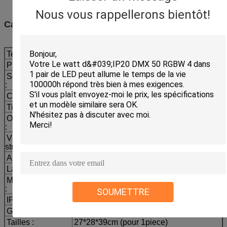
Nous vous rappellerons bientôt!
Caractéristiques :
Tension :
110-240V 50/60HZ
Puissance :
360W
Source lumineuse
36pcs 10w RGBW 4 dans 1
:
LED lumineuse superbe
Couleur :
Couleur
rouge,
verte,
bleue,
blanche
Titme de la vie :
6-10 millions d'heures
Obscurcissement
de l'obscurcissement 0-
:
100% électronique
Vitesse de
fréquence 1-13Hz
stroboscope :
Angle de faisceau
15,25,35,45, 60 degrés
La Manche :
8CH/4CH
Mode de contrôle
DMX512, autopropulsé, stroboscope,
:
Master&slave
SOUMETTRE
IP
65
Gw :
8KG
Tailles :
27*28*39cm (pour 1piece)