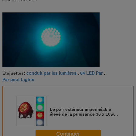
conduit par les lumières
64 LED Par
Étiquettes:
,
,
Par peut Lights
Le pair extérieur imperméable
élevé de la puissance 36 x 10w
Rgbw LED peut allumer
l'éclairage d'étape d'événement
Continuer