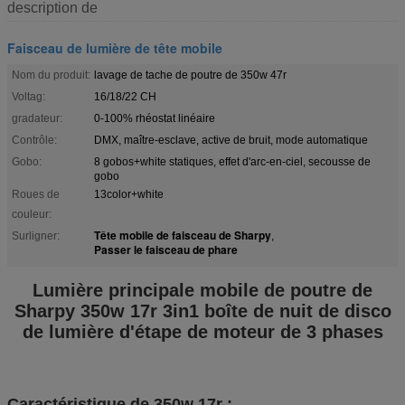
description de
Faisceau de lumière de tête mobile
Nom du produit:
lavage de tache de poutre de 350w 47r
Voltag:
16/18/22 CH
gradateur:
0-100% rhéostat linéaire
Contrôle:
DMX, maître-esclave, active de bruit, mode automatique
Gobo:
8 gobos+white statiques, effet d'arc-en-ciel, secousse de
gobo
Roues de
13color+white
couleur:
Tête mobile de faisceau de Sharpy
Surligner:
,
Passer le faisceau de phare
Lumière principale mobile de poutre de
Sharpy 350w 17r 3in1 boîte de nuit de disco
de lumière d'étape de moteur de 3 phases
Caractéristique de 350w 17r :