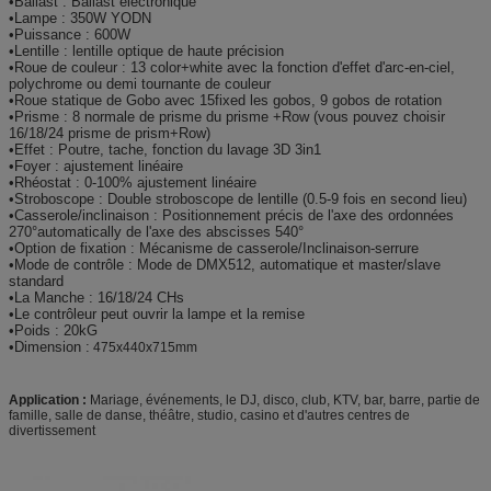
•Ballast : Ballast électronique
•Lampe : 350W YODN
•Puissance : 600W
•Lentille : lentille optique de haute précision
•Roue de couleur : 13 color+white avec la fonction d'effet d'arc-en-ciel,
polychrome ou demi tournante de couleur
•Roue statique de Gobo avec 15fixed les gobos, 9 gobos de rotation
•Prisme : 8 normale de prisme du prisme +Row (vous pouvez choisir
16/18/24 prisme de prism+Row)
•Effet : Poutre, tache, fonction du lavage 3D 3in1
•Foyer : ajustement linéaire
•Rhéostat : 0-100% ajustement linéaire
•Stroboscope : Double stroboscope de lentille (0.5-9 fois en second lieu)
•Casserole/inclinaison : Positionnement précis de l'axe des ordonnées
270°automatically de l'axe des abscisses 540°
•Option de fixation : Mécanisme de casserole/Inclinaison-serrure
•Mode de contrôle : Mode de DMX512, automatique et master/slave
standard
•La Manche : 16/18/24 CHs
•Le contrôleur peut ouvrir la lampe et la remise
•Poids : 20kG
•Dimension :
475x440x715mm
Application :
Mariage, événements, le DJ, disco, club, KTV, bar, barre, partie de
famille, salle de danse, théâtre, studio, casino et d'autres centres de
divertissement