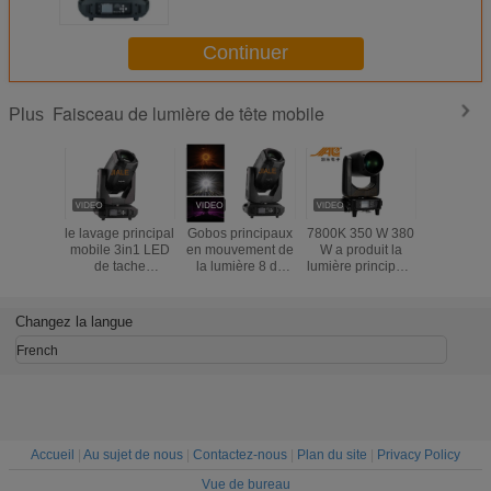
la boîte de nuit
Continuer
Faisceau de lumière de tête mobile
Plus
le lavage principal
Gobos principaux
7800K 350 W 380
Affichage
mobile 3in1 LED
en mouvement de
W a produit la
léger pri
de tache
la lumière 8 de
lumière principale
mobi
lumineuse de la
bourdonnement
en mouvement de
professi
poutre 350W
de la poutre 350W
poutre de Sharpy
d'affich
bourdonnent la
avec la disco de
cristaux l
Changez la langue
lumière mobile
certificat de la CE
Digtial d
17R de tête avec
tactile d
French
DMX
LE
Accueil
|
Au sujet de nous
|
Contactez-nous
|
Plan du site
|
Privacy Policy
Vue de bureau