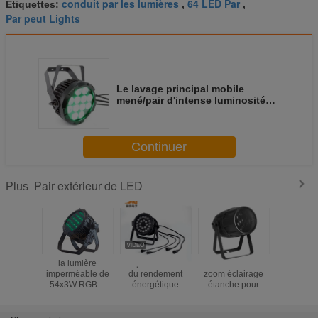
conduit par les lumières
64 LED Par
Étiquettes:
,
,
Par peut Lights
Le lavage principal mobile
mené/pair d'intense luminosité
peut durée de vie de Wiith de
lumières longue
Continuer
Pair extérieur de LED
Plus
la lumière
Le pair extérieur
7×40W RGBW
18pcs 12
imperméable de
du rendement
zoom éclairage
étanche à
54x3W RGBW
énergétique
étanche pour
LED extéri
LED a mené
250W
scène
Pour 
l'étape de lumière
LED/24PCS
professionnelle
événem
de pair
RGBWA +UV
Zoom Outdoor par
RGBWA U