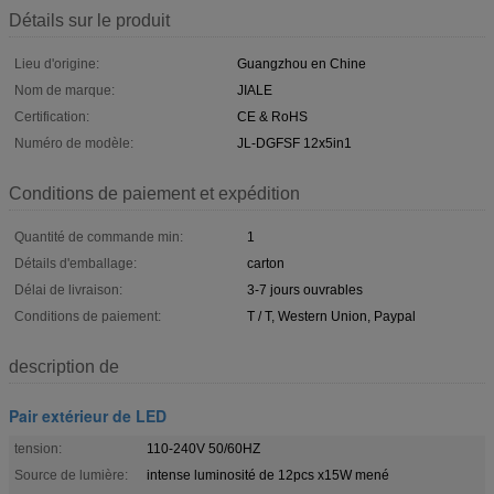
Détails sur le produit
Lieu d'origine:
Guangzhou en Chine
Nom de marque:
JIALE
Certification:
CE & RoHS
Numéro de modèle:
JL-DGFSF 12x5in1
Conditions de paiement et expédition
Quantité de commande min:
1
Détails d'emballage:
carton
Délai de livraison:
3-7 jours ouvrables
Conditions de paiement:
T / T, Western Union, Paypal
description de
Pair extérieur de LED
tension:
110-240V 50/60HZ
Source de lumière:
intense luminosité de 12pcs x15W mené