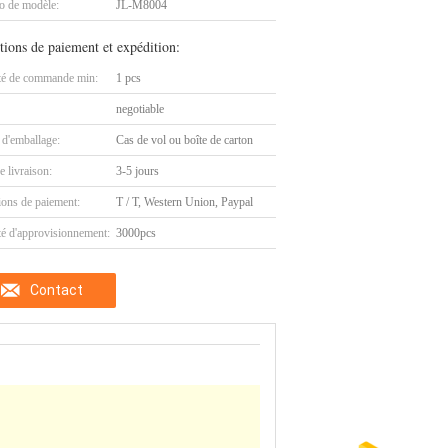
 de modèle:
JL-M8004
tions de paiement et expédition:
té de commande min:
1 pcs
negotiable
 d'emballage:
Cas de vol ou boîte de carton
e livraison:
3-5 jours
ions de paiement:
T / T, Western Union, Paypal
té d'approvisionnement:
3000pcs
Contact