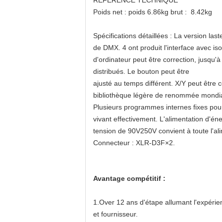
RÉFÉRENCE TECHNIQUE
Poids net : poids 6.86kg brut : 8.42kg
Spécifications détaillées : La version l
de DMX. 4 ont produit l'interface avec i
d'ordinateur peut être correction, jusqu
distribués. Le bouton peut être
ajusté au temps différent. X/Y peut être 
bibliothèque légère de renommée mondia
Plusieurs programmes internes fixes pour
vivant effectivement. L'alimentation d'én
tension de 90V250V convient à toute l'a
Connecteur : XLR-D3F×2.
Avantage compétitif :
1.Over 12 ans d'étape allumant l'expérien
et fournisseur.