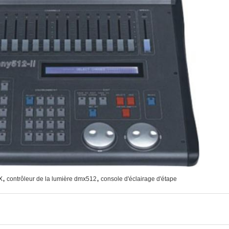
,
,
X
contrôleur de la lumière dmx512
console d'éclairage d'étape