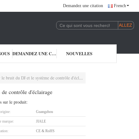
Demandez une citation
French
NOUS
DEMANDEZ UNE CITATION
NOUVELLES
uit du DJ et le système de contrôle d'éclairage
de contrôle d'éclairage
s sur le produit:
origine:
Guangzhou
 marque:
JIALE
cation:
CE & RoHS