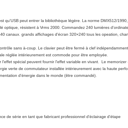
astest qu'USB peut entrer la bibliothèque légère. La norme DMX512/199
solé optique, résistent à Vrms 2000. Commandez 240 lumières d'ordinat
'à 40 canaux. grands affichages d'écran 320×240 tous les opeation, ch
contrôle sans à-coup. Le clavier peut être fermé à clef indépendamment 
le réglée intérieurement est commode pour être employée.
 l'effet spécial peuvent fournir l'effet variable en vivant. Le memoriz
ergie verte de commutateur installée intérieurement avec la haute perf
limentation d'énergie dans le monde (être commandé).
ce de série en tant que fabricant professionnel d'éclairage d'étape